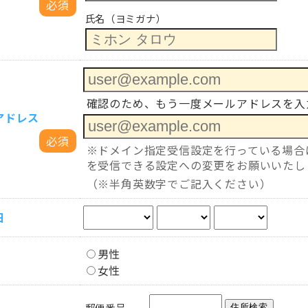
必須
氏名（ヨミガナ）
確認のため、もう一度メールアドレスを入
アドレス
必須
※ドメイン指定受信設定を行っている場合は「no-r
を受信できる設定への変更をお願いいたし
（※半角英数字でご記入ください）
日
男性
女性
郵便番号
住所検索