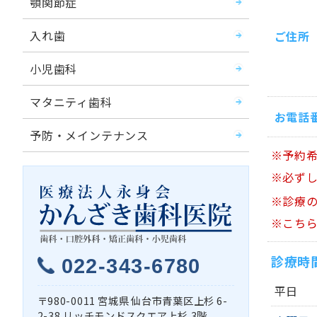
顎関節症
入れ歯
ご住所
小児歯科
マタニティ歯科
お電話
予防・メインテナンス
※予約
※必ず
※診療
※こち
診療時
022-343-6780
平日
980-0011
宮城県
仙台市青葉区上杉
6-
2-38 リッチモンドスクエア上杉 3階